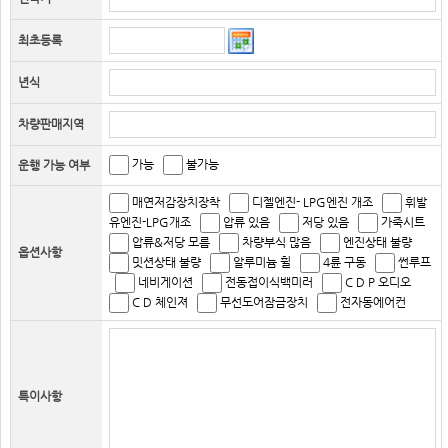
최초등록
년식
차량판매지역
가능
불가능
운행 가능 여부
매연저감장치장착
디젤엔진- LPG엔진 개조
휘발
유엔진-LPG개조
압류 있음
저당 있음
가죽시트
압류&저당 모름
차량부식 많음
엔진상태 불량
옵션사항
밋션상태 불량
알루미늄 휠
4륜 구동
썬루프
네비게이션
전동접이식백미러
C D P 오디오
C D 체인져
무선도어잠금장치
전자동에어컨
특이사항