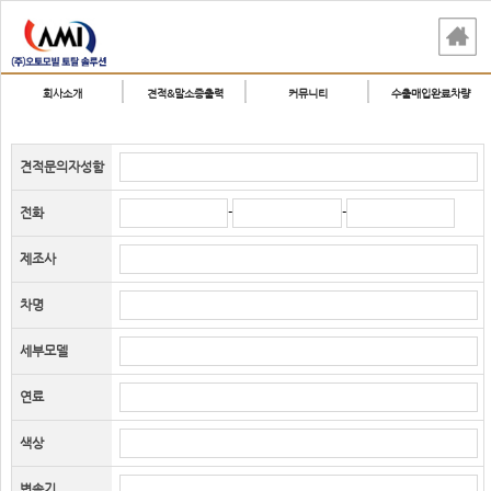
회사소개
견적&말소증출력
커뮤니티
수출매입완료차량
견적문의자성함
-
-
전화
제조사
차명
세부모델
연료
색상
변속기