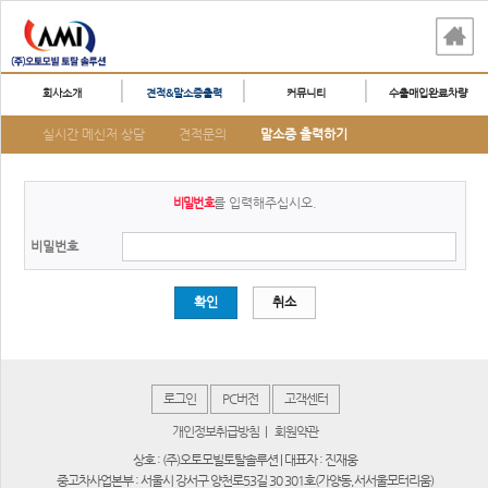
회사소개
견적&말소증출력
커뮤니티
수출매입완료차량
실시간 메신저 상담
견적문의
말소증 출력하기
를 입력해주십시오.
비밀번호
비밀번호
확인
취소
로그인
PC버전
고객센터
개인정보취급방침
|
회원약관
상호 : (주)오토모빌토탈솔루션 | 대표자 : 진재웅
중고차사업본부 : 서울시 강서구 양천로53길 30 301호(가양동,서서울모터리움)