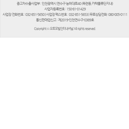
중고차수출사업부 : 인천광역시 연수구 능허대로40 (옥련동,카택물류단지내)
사업자등록번호 : 150-81-01429
사업장 전화번호 : 032-851-5650 | 사업장 팩스번호 : 032-851-5653 | 무료상담전화: 080-005-0111
통신판매업신고 : 제2019-인천연수구-0389호
Copyright ⓒ 오토모빌인터내셔날 All rights reserved.