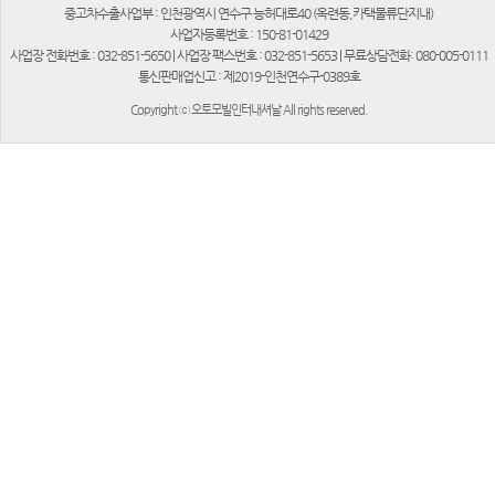
중고차수출사업부 : 인천광역시 연수구 능허대로40 (옥련동,카택물류단지내)
사업자등록번호 : 150-81-01429
사업장 전화번호 : 032-851-5650 | 사업장 팩스번호 : 032-851-5653 | 무료상담전화: 080-005-0111
통신판매업신고 : 제2019-인천연수구-0389호
Copyright ⓒ 오토모빌인터내셔날 All rights reserved.