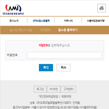
회사소개
견적&말소증출력
커뮤니티
수출매입완료차량
실시간 메신저 상담
견적문의
말소증 출력하기
를 입력해주십시오.
비밀번호
비밀번호
확인
취소
로그인
PC버전
고객센터
개인정보취급방침
|
회원약관
상호 : (주)오토모빌토탈솔루션 | 대표자 : 진재웅
중고차사업본부 : 서울시 강서구 양천로53길 30 301호(가양동,서서울모터리움)